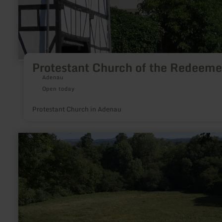
Protestant Church of the Redeeme
Adenau
Open today
Protestant Church in Adenau
learn
more
about:
Hinkelsmaar