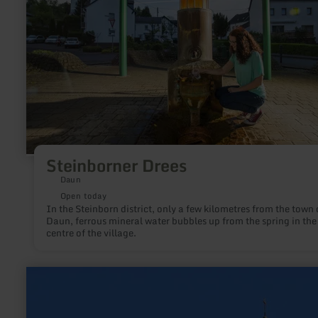
Steinborner Drees
Daun
Open today
In the Steinborn district, only a few kilometres from the town 
Daun, ferrous mineral water bubbles up from the spring in the
centre of the village.
learn
more
about:
Protestant
Church