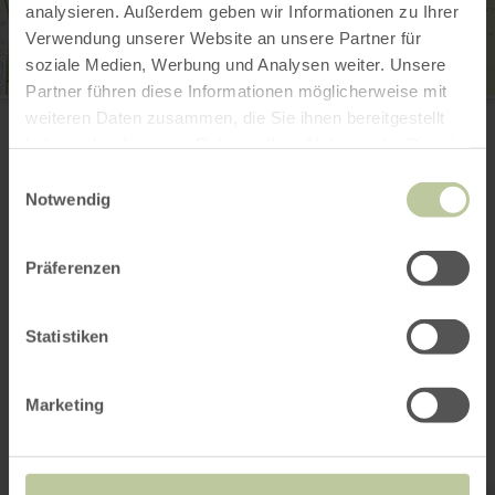
analysieren. Außerdem geben wir Informationen zu Ihrer
Verwendung unserer Website an unsere Partner für
soziale Medien, Werbung und Analysen weiter. Unsere
Partner führen diese Informationen möglicherweise mit
Dorfverein Lüxem e.V.
weiteren Daten zusammen, die Sie ihnen bereitgestellt
Im Bungert 15
54516 Wittlich-Lüxem
haben oder die sie im Rahmen Ihrer Nutzung der Dienste
Email
gesammelt haben.
Einwilligungsauswahl
Plan your arrival
Notwendig
Show on map
Präferenzen
This might also be
Statistiken
interesting
Marketing