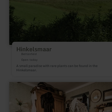
Hinkelsmaar
Bettenfeld
Open today
A small paradise with rare plants can be found in the
Hinkelsmaar.
learn
more
about:
Heimatmuseum
"Christinas
Stuben"