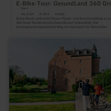
E-Bike-Tour: GesundLand 360 Gr
Daun
44,3 km
3:40 h
mittel
Distanz:
Dauer:
Anforderung:
Diese Route verbindet Maare-Mosel- und Kosmosradweg zu ei
360 Grad-Runde durchs GesundLand Vulkaneifel. Der
durchgehend asphaltierte Weg ist ideal auch für Rennräder.
mehr
erfahren
zu:
Burg
Obbendorf