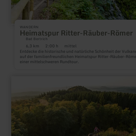
WANDERN
Heimatspur Ritter-Räuber-Römer
Bad Bertrich
6,3 km
2:00 h
mittel
Distanz:
Dauer:
Anforderung:
Entdecke die historische und natürliche Schönheit der Vulkane
auf der familienfreundlichen Heimatspur Ritter-Räuber-Röme
einer mittelschweren Rundtour.
mehr
erfahren
zu:
Gerolsteiner
Keltenpfad