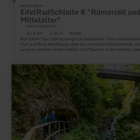
RADFAHREN
EifelRadSchleife 8 "Römerzeit un
Mittelalter"
Kreuzweingarten
21,9 km
1:45 h
mittel
Distanz:
Dauer:
Anforderung:
Auf dieser Tour gibt es einiges zu entdecken: Vom mittelalterl
Flair auf Burg Hardtburg, über die römische Kalkbrennerei, bis
zu einer seltenen Artenvielfalt von Pflanzen in der trocken gel
Steinbachtalsperre im Naturschutzgebiet!
mehr
erfahren
zu:
Heimatspur
Ritter-
Räuber-
Römer