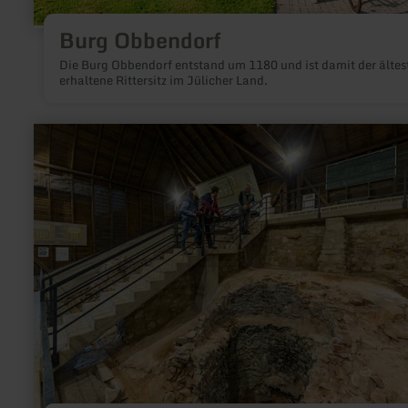
Burg Obbendorf
Die Burg Obbendorf entstand um 1180 und ist damit der ältes
erhaltene Rittersitz im Jülicher Land.
mehr
erfahren
zu:
EifelRadSchleife
8
"Römerzeit
und
Mittelalter"