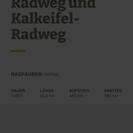
Radweg und
Kalkeifel-
Radweg
Art
Schwierigkeit:
RADFAHREN
-
mittel
der
Tour:
DAUER
LÄNGE
AUFSTIEG
ABSTIEG
3:00 h
45,6 km
485 hm
581 hm