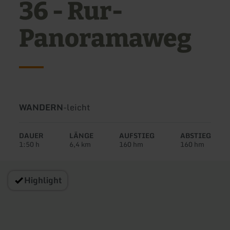
36 - Rur-
Panoramaweg
Art
Schwierigkeit:
WANDERN
-
leicht
der
Tour:
DAUER
LÄNGE
AUFSTIEG
ABSTIEG
1:50 h
6,4 km
160 hm
160 hm
Highlight