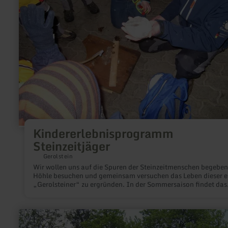
Kindererlebnisprogramm
Steinzeitjäger
Gerolstein
Wir wollen uns auf die Spuren der Steinzeitmenschen begeben,
Höhle besuchen und gemeinsam versuchen das Leben dieser e
„Gerolsteiner“ zu ergründen. In der Sommersaison findet das
Kinderprogramm an ausgewählten Terminen statt! Buchbar 
auf Anfrage.Preis: 8,00 € pro Kind | Info/Anmeldung: Tourist
Information Gerolstein, 06591/13 3100, Mail:
mehr
touristinfo@gerolsteiner-land.de
erfahren