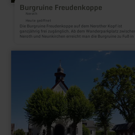
Burgruine Freudenkoppe
Neroth
Heute geöffnet
Die Burgruine Freudenkoppe auf dem Nerother Kopf ist
ganzjährig frei zugänglich. Ab dem Wanderparkplatz zwische
Neroth und Neunkirchen erreicht man die Burgruine zu Fuß in
Minuten, eine direkte Anfahrt mit dem Auto ist nicht möglich.
mehr
erfahren
zu:
Kapelle
St.
Bartholomäus
in
Reudelsterz