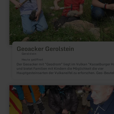
Geoacker Gerolstein
Gerolstein
Heute geöffnet
Der Geoacker mit "Geodrom" liegt im Vulkan "Kasselburger 
und bietet Familien mit Kindern die Möglichkeit die vier
Hauptgesteinsarten der Vulkaneifel zu erforschen. Geo-Beute
können für 9,50€ in der Tourist-Information Gerolstein erwo
werden.
mehr
erfahren
zu:
Kindererlebnisprogramm
Steinzeitjäger