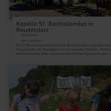
Kapelle St. Bartholomäus in
Reudelsterz
Reudelsterz
Heute geöffnet
Die 1758 erbaute katholische St. Bartholomäus-Kapelle in de
Hauptstraße von Reudelsterz ist ein barocker Saalbau. Mit ih
eindrucksvollen Altar sowie wunderschönen Figuren der drei
Heiligen Bartholomäus, Antonius und Nikolaus ist sie besonde
sehenswert. Der Saalbau wurde in den Jahren 1764 und 1836
verlängert.
mehr
erfahren
zu:
Geoacker
Gerolstein