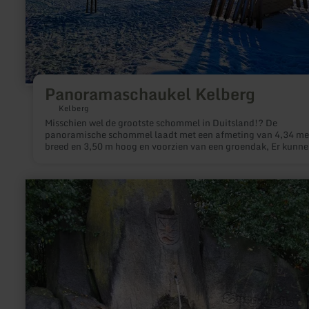
Panoramaschaukel Kelberg
Kelberg
Misschien wel de grootste schommel in Duitsland!? De
panoramische schommel laadt met een afmeting van 4,34 me
breed en 3,50 m hoog en voorzien van een groendak, Er kunn
minimaal 10 bezoekers tegelijk swingen.
meer
informatie
over:
Burg-
Quelle