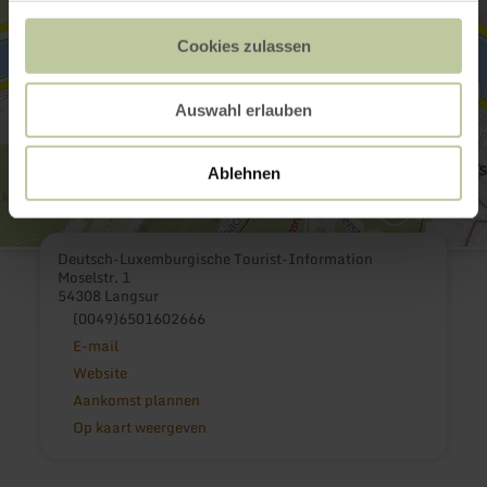
Cookies zulassen
Auswahl erlauben
Ablehnen
Deutsch-Luxemburgische Tourist-Information
Moselstr. 1
54308 Langsur
(0049)6501602666
E-mail
Website
Aankomst plannen
Op kaart weergeven