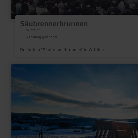
Säubrennerbrunnen
Wittlich
Vandaag geopend
De fontein "Säubrennerbrunnen" in Wittlich
meer
informatie
over:
Panoramaschaukel
Kelberg