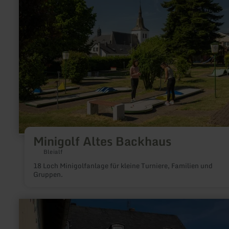
Altes
Backhaus
Minigolf Altes Backhaus
Bleialf
18 Loch Minigolfanlage für kleine Turniere, Familien und
Gruppen.
mehr
erfahren
zu:
Tennishalle