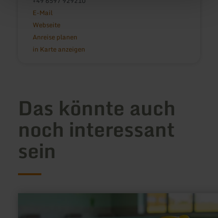
+49 6597 929210
E-Mail
Webseite
Anreise planen
in Karte anzeigen
Das könnte auch
noch interessant
sein
mehr
erfahren
zu: