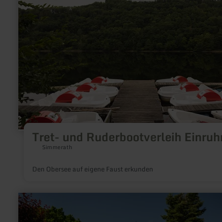
und
Ruderbootverleih
Einruhr
Tret- und Ruderbootverleih Einruh
Simmerath
Den Obersee auf eigene Faust erkunden
mehr
erfahren
zu:
Minigolf