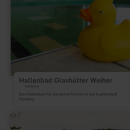
Hallenbad
Glashütter
Weiher
Hallenbad Glashütter Weiher
Stolberg
Das Hallenbad für die ganze Familie in der Kupferstadt
Stolberg
mehr
erfahren
zu:
Tret-