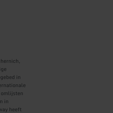
chernich,
ige
ngebed in
ernationale
 omlijsten
n in
way heeft