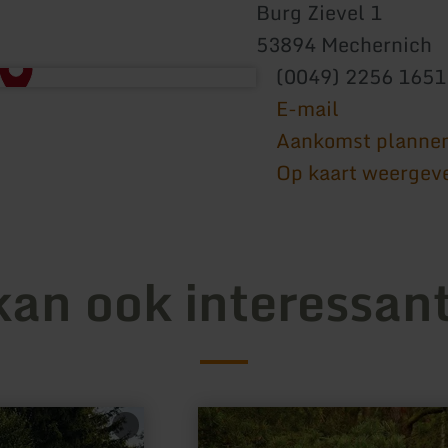
Burg Zievel 1
53894 Mechernich
(0049) 2256 1651
E-mail
Aankomst planne
Op kaart weergev
kan ook interessant
meer
informatie
over: