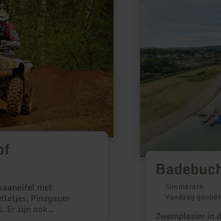
Badebucht
Woffelsbach
of
Badebuch
lkaaneifel met
Simmerath
Vandaag geope
lletjes, Pinzgauer
 Er zijn ook
Zwemplezier in 