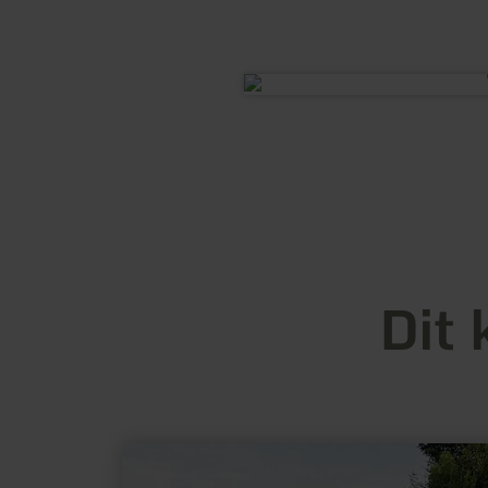
Dit 
meer
informatie
over: