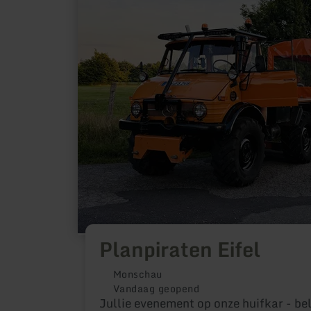
Planpiraten
Eifel
Planpiraten Eifel
Monschau
Vandaag geopend
Jullie evenement op onze huifkar - be