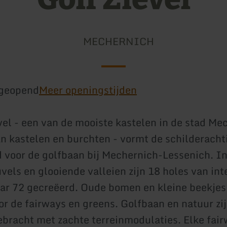
MECHERNICH
geopend
Meer openingstijden
vel - een van de mooiste kastelen in de stad Me
aan kastelen en burchten - vormt de schilderacht
 voor de golfbaan bij Mechernich-Lessenich. I
vels en glooiende valleien zijn 18 holes van int
ar 72 gecreëerd. Oude bomen en kleine beekjes
or de fairways en greens. Golfbaan en natuur zij
bracht met zachte terreinmodulaties. Elke fair