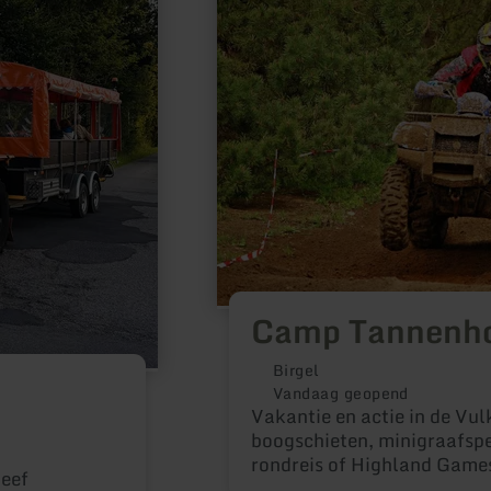
Camp
Tannenhof
Camp Tannenh
Birgel
Vandaag geopend
Vakantie en actie in de Vu
boogschieten, minigraafspe
rondreis of Highland Games.
leef
wellnessaanbiedingen.