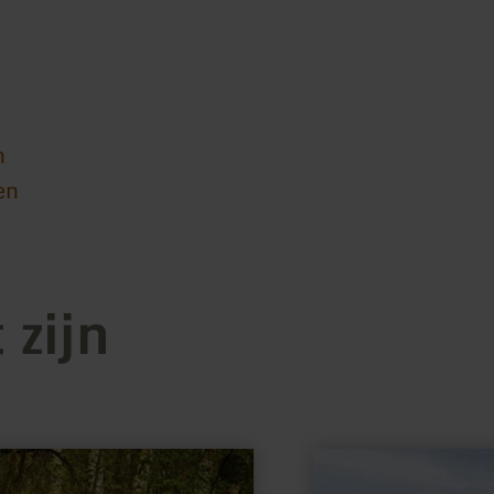
n
en
 zijn
meer
informatie
over: