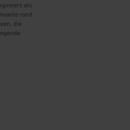
eginners als
 moeite rond
reen, die
ringende