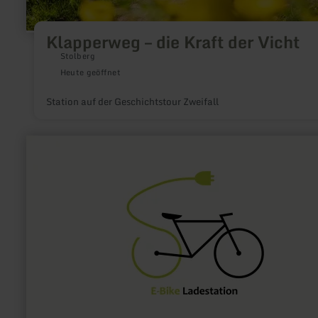
Klapperweg – die Kraft der Vicht
Stolberg
Heute geöffnet
Station auf der Geschichtstour Zweifall
mehr
erfahren
zu:
E-
Bike
Ladestation
Daun