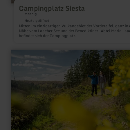
Campingplatz Siesta
Mendig
Heute geöffnet
Mitten im einzigartigen Vulkangebiet der Vordereifel, ganz in 
Nähe vom Laacher See und der Benediktiner- Abtei Maria Laa
befindet sich der Campingplatz.
mehr
erfahren
zu:
Klapperweg
–
die
Kraft
der
Vicht