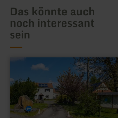
Das könnte auch
noch interessant
sein
mehr
erfahren
zu:
Campingplatz
Siesta