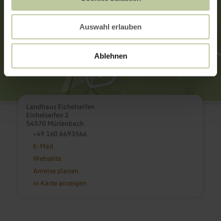
Auswahl erlauben
Ablehnen
Landhaus Eichelseifen
Eichelseifen 2
54570 Mürlenbach
+49 160 6693566
E-Mail
Webseite
Anreise planen
in Karte anzeigen