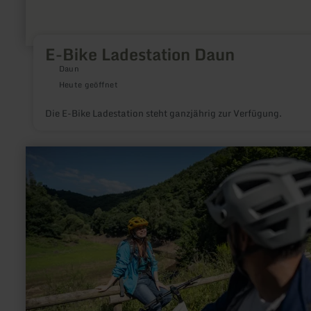
E-Bike Ladestation Daun
Daun
Heute geöffnet
Die E-Bike Ladestation steht ganzjährig zur Verfügung.
mehr
erfahren
zu:
ADAC-
Radservice-
Station
Schleiden-
Gemünd