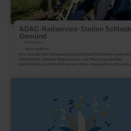
ADAC-Radservice-Station Schleid
Gemünd
Schleiden
Heute geöffnet
Die robuste Fahrradreparatursäule bietet Radfahrern jederzeit
Möglichkeit, kleinere Reparaturen und Wartungsarbeiten
selbstständig durchzuführen und dank integrierter Luftpumpe
vielseitigem Werkzeugset schnell wieder sicher mobil zu sein.
mehr
erfahren
zu:
Schiff
Ahoi
Vernich
e.V.