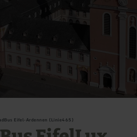
adBus Eifel-Ardennen (Linie465)
Bus EifelLux