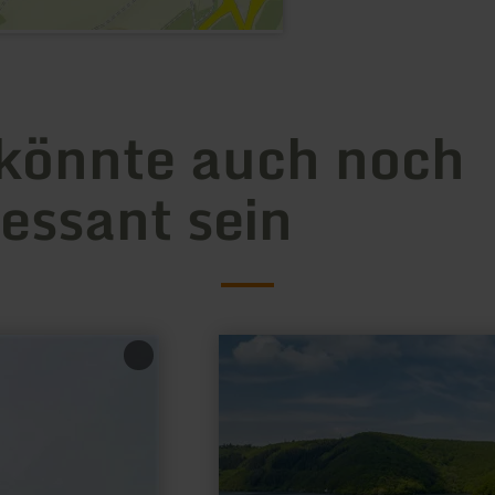
könnte auch noch
ressant sein
mehr
erfahren
zu:
Anlegestelle
Kermeter