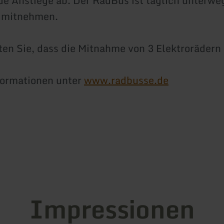
e Anstiege ab. Der RadBus ist täglich unterwe
r mitnehmen.
ten Sie, dass die Mitnahme von 3 Elektrorädern 
formationen unter
www.radbusse.de
Impressionen