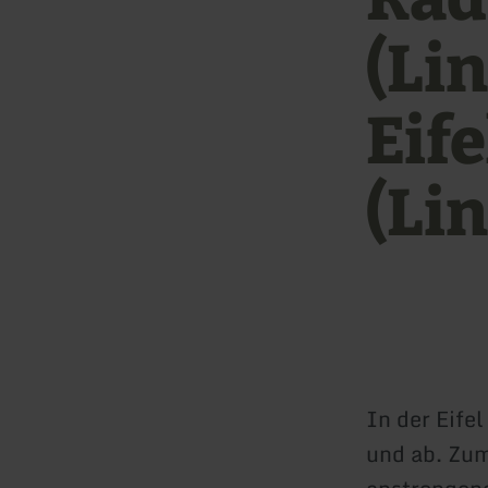
(Li
Eif
(Li
In der Eifel
und ab. Zum