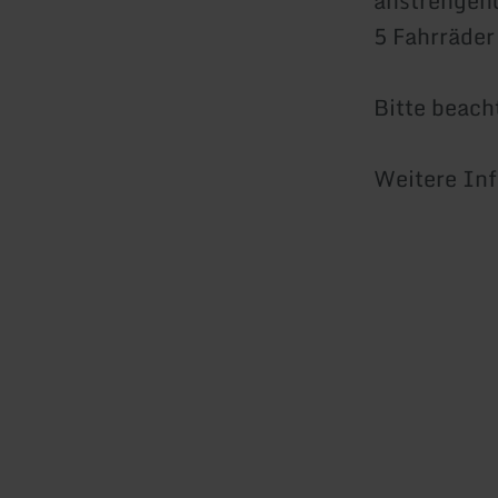
anstrengend
5 Fahrräde
Bitte beach
Weitere In