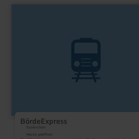
mehr
erfahren
zu:
BördeExpress
BördeExpress
Euskirchen
Heute geöffnet