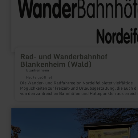
Rad- und Wanderbahnhof
Blankenheim (Wald)
Blankenheim
Heute geöffnet
Die Wander- und Radfahrregion Nordeifel bietet vielfältige
Möglichkeiten zur Freizeit-und Urlaubsgestaltung, die auch di
von den zahlreichen Bahnhöfen und Haltepunkten aus erreich
werden können. Durch den Ausbau zu Rad- und Wanderbahn
werden diese Möglichkeiten besser dargestellt: Der Besucher e
am Bahnhof einen Überblick über die Rad- und
mehr
Wandermöglichkeiten in der Nähe und wird über eine einheitl
erfahren
Markierung zu den bestehenden Rad- und Wanderwegen geleit
zu:
RWE
E-
Bike