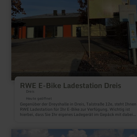
Ladestation
Dreis
RWE E-Bike Ladestation Dreis
Dreis
Heute geöffnet
Gegenüber der Dreyshalle in Dreis, Talstraße 12e, steht Ihnen
RWE Ladestation für Ihr E-Bike zur Verfügung. Wichtig ist
hierbei, dass Sie Ihr eigenes Ladegerät im Gepäck mit dabei
haben. Das Aufladen ihres E-Bikes ist kostenlos.
mehr
erfahren