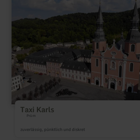
zu:
Taxi
Karls
Taxi Karls
Prüm
zuverlässig, pünktlich und diskret