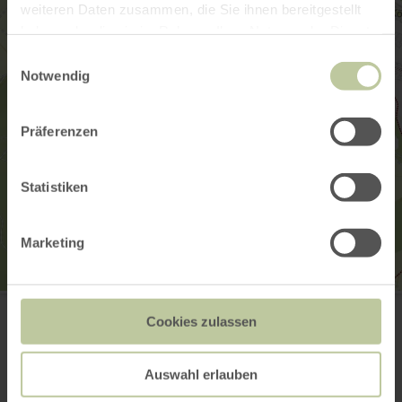
weiteren Daten zusammen, die Sie ihnen bereitgestellt
haben oder die sie im Rahmen Ihrer Nutzung der Dienste
gesammelt haben.
Einwilligungsauswahl
Notwendig
Präferenzen
Statistiken
Marketing
Bahnhof Hellenthal
Ortsmitte
Cookies zulassen
53940 Hellenthal
Webseite
Anreise planen
Auswahl erlauben
in Karte anzeigen