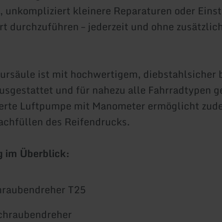
, unkompliziert kleinere Reparaturen oder Eins
Ort durchzuführen – jederzeit und ohne zusätzlic
ursäule ist mit hochwertigem, diebstahlsicher 
sgestattet und für nahezu alle Fahrradtypen g
ierte Luftpumpe mit Manometer ermöglicht zud
chfüllen des Reifendrucks.
 im Überblick:
hraubendreher T25
schraubendreher