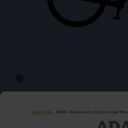
Startseite
ADAC-Radservice-Station Bad Mün
ADA