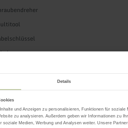
hraubendreher
ltitool
belschlüssel
lheber
lüssel in den Größen 8, 10, 13 und 15
pe mit Manometer für verschiedene Ventiltype
Details
Cookies
nhalte und Anzeigen zu personalisieren, Funktionen für soziale
Impressionen
Website zu analysieren. Außerdem geben wir Informationen zu I
r soziale Medien, Werbung und Analysen weiter. Unsere Partner