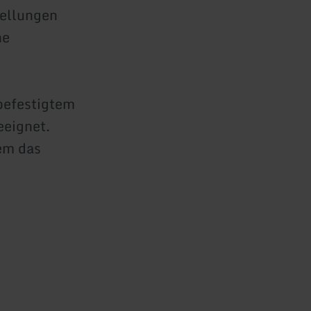
tellungen
he
befestigtem
eeignet.
em das