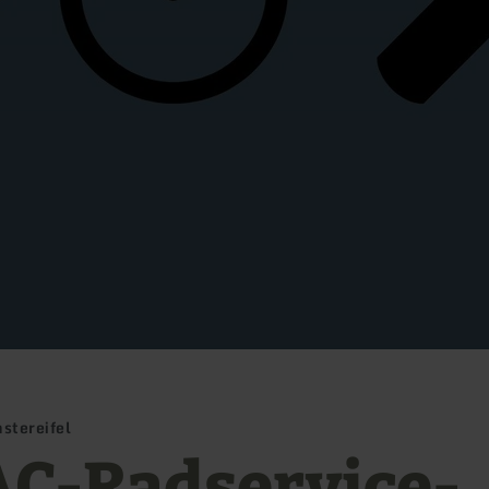
stereifel
C-Radservice-