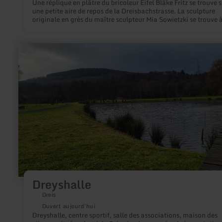
Une réplique en plâtre du bricoleur Eifel Bläke Fritz se trouve s
une petite aire de repos de la Dreisbachstrasse. La sculpture
originale en grès du maître sculpteur Mia Sowietzki se trouve 
Eichenbach.
en
savoir
plus
sur
:
Dreyshalle
Dreyshalle
Dreis
Ouvert aujourd'hui
Dreyshalle, centre sportif, salle des associations, maison des