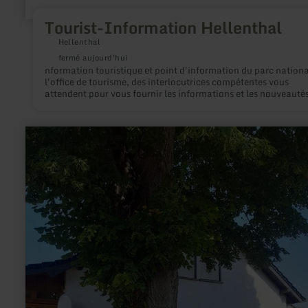
Tourist-Information Hellenthal
Hellenthal
fermé aujourd'hui
nformation touristique et point d'information du parc national
l'office de tourisme, des interlocutrices compétentes vous
attendent pour vous fournir les informations et les nouveauté
actuelles et vous aider à organiser vos vacances et vos loisirs.
en
savoir
plus
sur
:
Rastplatz
St.
Pitte
-
Bläke
Fritz