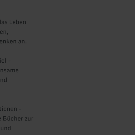
das Leben
en,
denken an.
el -
einsame
und
!
ionen –
e Bücher zur
 und