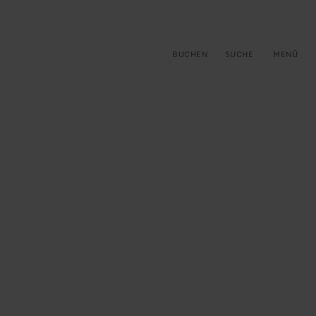
gen
ringen
BUCHEN
SUCHE
MENÜ