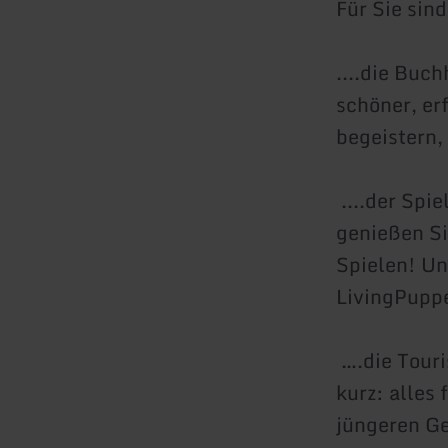
Für Sie sin
....die Buc
schöner, erf
begeistern,
....der Spi
genießen S
Spielen! Un
LivingPuppe
….die Touri
kurz: alles 
jüngeren Ge