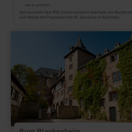
Heute geöffnet
Seit nunmehr fast 900 Jahren existiert oberhalb von Burgbroh
und Weiler die Propsteikirche St. Servatius in Buchholz.
mehr
erfahren
zu:
Burg
Blankenheim
Burg Blankenheim