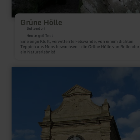
Grüne Hölle
Bollendorf
Heute geöffnet
Eine enge Kluft, verwitterrte Felswände, von einem dichten
Teppich aus Moos bewachsen - die Grüne Hölle von Bollendorf
ein Naturerlebnis!
mehr
erfahren
zu:
Propstei
Buchholz