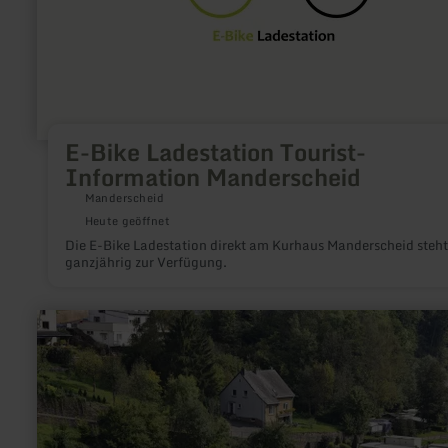
E-Bike Ladestation Tourist-
Information Manderscheid
Manderscheid
Heute geöffnet
Die E-Bike Ladestation direkt am Kurhaus Manderscheid steht
ganzjährig zur Verfügung.
mehr
erfahren
zu:
Camp
Kyllburg