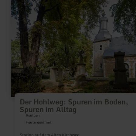
erfahren
zu:
Der
Hohlweg:
Spuren
im
Boden,
Spuren
im
Alltag
Der Hohlweg: Spuren im Boden,
Spuren im Alltag
Roetgen
Heute geöffnet
Station auf dem Alten Kirchweg