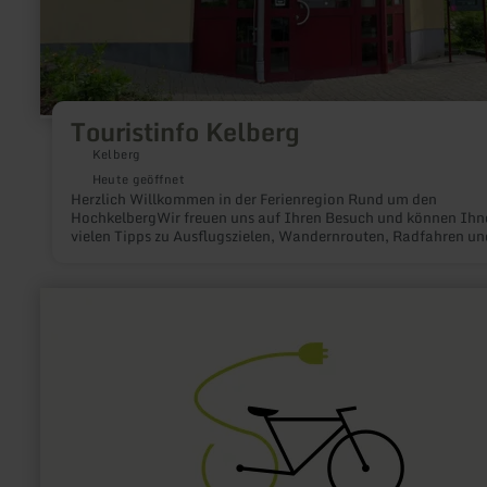
Touristinfo Kelberg
Kelberg
Heute geöffnet
Herzlich Willkommen in der Ferienregion Rund um den
HochkelbergWir freuen uns auf Ihren Besuch und können Ihn
vielen Tipps zu Ausflugszielen, Wandernrouten, Radfahren un
Kindererlebnisse geben.Sie können bei uns Wander- und Radk
erwerben sowie Postkarten, Eifelbrände, Bildbände, Eintrittsk
für Veranstaltungen und vieles mehr.Schauen Sie bei uns vorb
mehr
erfahren
zu:
E-
Bike
Ladestation
Tourist-
Information
Manderscheid