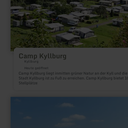
Camp Kyllburg
Kyllburg
Heute geöffnet
Camp Kyllburg liegt inmitten grüner Natur an der Kyll und die
Stadt Kyllburg ist zu Fuß zu erreichen. Camp Kyllburg bietet 1
Stellplätze
mehr
erfahren
zu:
Metzgerei
Horst
Bungarten
in