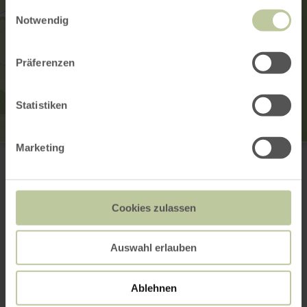
gesammelt haben.
Einwilligungsauswahl
Notwendig
Präferenzen
Statistiken
Tourist Information Ulmen
Marketing
Marktplatz 1
56766 Ulmen
(0049) 6592 951370
E-Mail
Cookies zulassen
Webseite
Anreise planen
Auswahl erlauben
in Karte anzeigen
Ablehnen