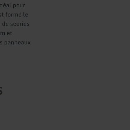
idéal pour
st formé le
 de scories
um et
es panneaux
s