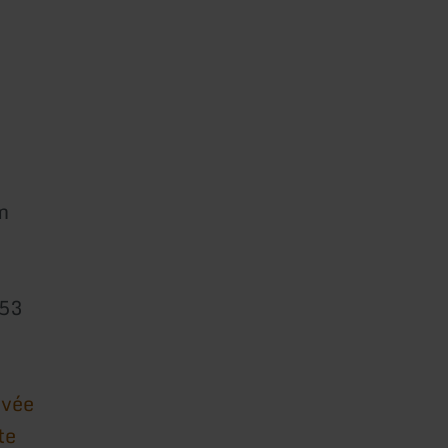
m
353
ivée
te