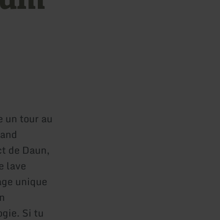
e un tour au
Land
ct de Daun,
e lave
age unique
un
gie. Si tu