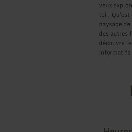
veux explor
toi ! Qu'es
paysage de 
des autres 
découvre le
informatifs
Heures