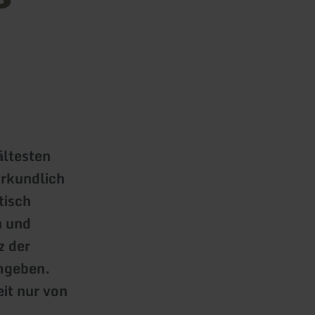
ältesten
rkundlich
tisch
n und
z der
umgeben.
eit nur von