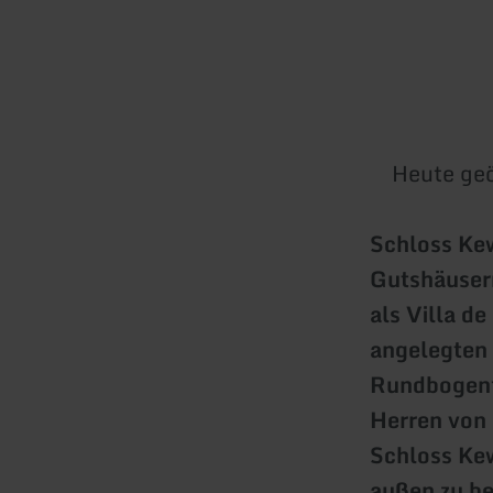
Heute geö
Schloss Kew
Gutshäuser
als Villa d
angelegten
Rundbogenfr
Herren von 
Schloss Kew
außen zu be