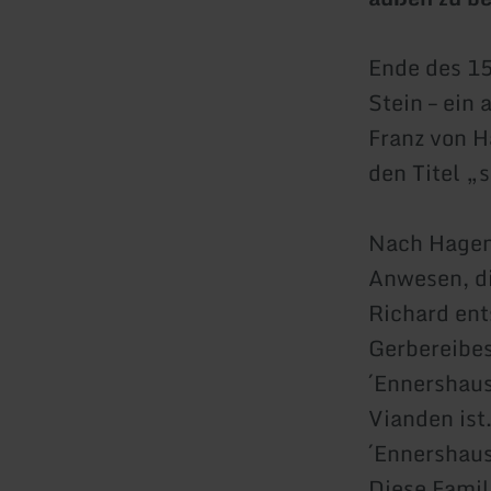
Ende des 15
Stein – ein
Franz von Ha
den Titel „
Nach Hagens
Anwesen, di
Richard en
Gerbereibes
´Ennershaus
Vianden ist
´Ennershaus
Diese Famil