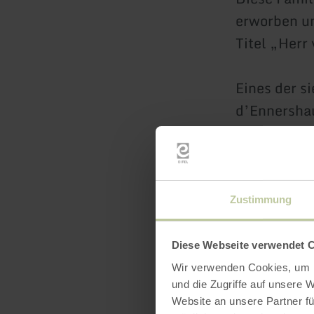
erworben un
Titel „Herr
Eines der s
d’Ennershau
restauriert
und umgibt 
Im Jahre 18
Zustimmung
G. August F
ganz ausbau
Diese Webseite verwendet 
Obergeschos
Wir verwenden Cookies, um I
und die Zugriffe auf unsere 
auf Keweni
Website an unsere Partner fü