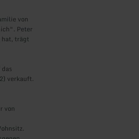
amilie von
ich“. Peter
 hat, trägt
 das
) verkauft.
r von
ohnsitz.
rsgegen