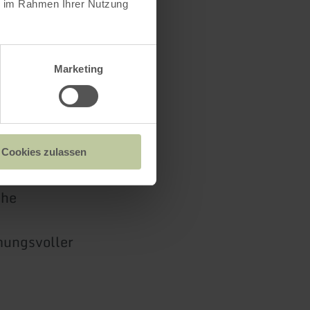
ie im Rahmen Ihrer Nutzung
trielles
ig als
ien. Selbst
Marketing
as Schloss,
 es
Cookies zulassen
euem Glanz.
che
mungsvoller