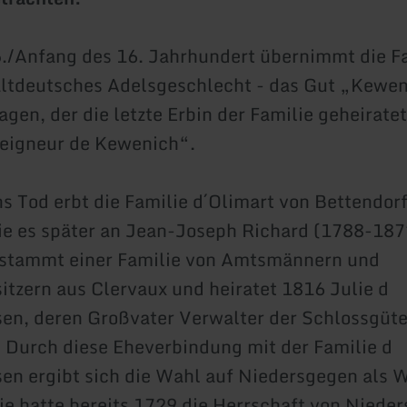
./Anfang des 16. Jahrhundert übernimmt die F
 altdeutsches Adelsgeschlecht - das Gut „Kewen
gen, der die letzte Erbin der Familie geheiratet
seigneur de Kewenich“.
 Tod erbt die Familie d´Olimart von Bettendorf
e es später an Jean-Joseph Richard (1788-1872
tstammt einer Familie von Amtsmännern und
itzern aus Clervaux und heiratet 1816 Julie d
en, deren Großvater Verwalter der Schlossgüte
. Durch diese Eheverbindung mit der Familie d
en ergibt sich die Wahl auf Niedersgegen als W
ie hatte bereits 1729 die Herrschaft von Niede