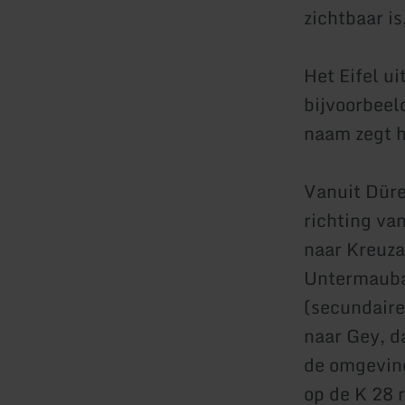
zichtbaar is
Het Eifel u
bijvoorbeel
naam zegt h
Vanuit Düre
richting va
naar Kreuz
Untermaubac
(secundaire
naar Gey, d
de omgeving
op de K 28 