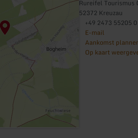
Rureifel Tourismu
52372 Kreuzau
+49 2473 55205 0
E-mail
Aankomst planne
Op kaart weergev