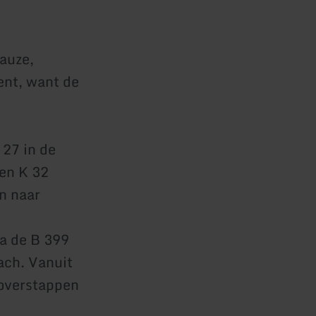
pauze,
ent, want de
 27 in de
en K 32
n naar
a de B 399
ach. Vanuit
 overstappen