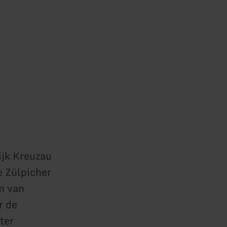
wijk Kreuzau
e Zülpicher
m van
r de
ter