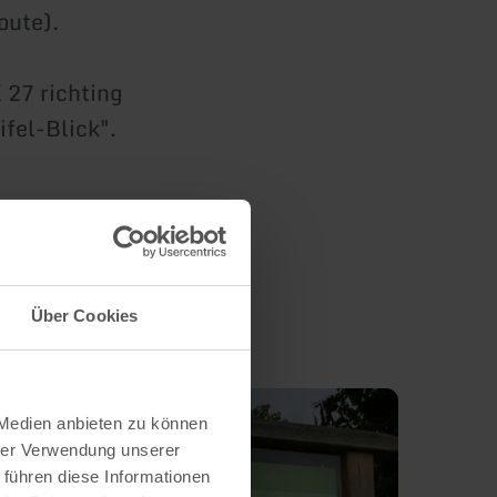
oute).
 27 richting
fel-Blick".
Über Cookies
 Medien anbieten zu können
hrer Verwendung unserer
 führen diese Informationen