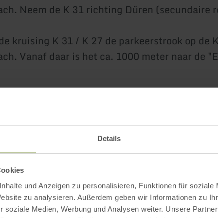
h. Neem de K 31 richting Düren (secundaire r
de kruising K 31 / K 27 de parkeerstrook op de K
h. Vanaf daar is het ca. 1000 meter naar de "Ei
Impressies
Details
Cookies
nhalte und Anzeigen zu personalisieren, Funktionen für soziale
Website zu analysieren. Außerdem geben wir Informationen zu I
r soziale Medien, Werbung und Analysen weiter. Unsere Partner