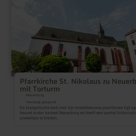
Nikolaus
zu
Neuerburg
mit
Torturm
Pfarrkirche St. Nikolaus zu Neuer
mit Torturm
Neuerburg
Vandaag geopend
De laatgotische kerk met zijn middeleeuwse poorttoren ligt op
heuvel onder kasteel Neuerburg en heeft een aantal historisch
juweeltjes te bieden.