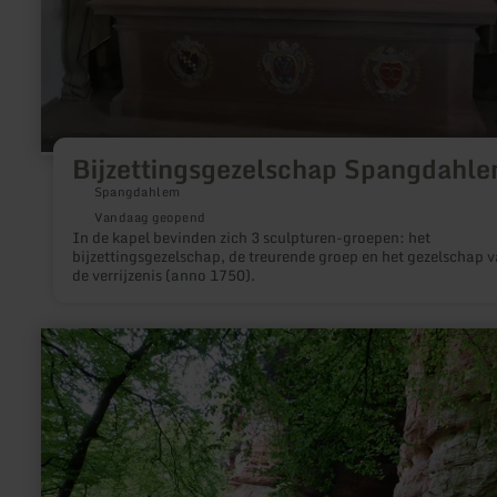
Bijzettingsgezelschap Spangdahl
Spangdahlem
Vandaag geopend
In de kapel bevinden zich 3 sculpturen-groepen: het
bijzettingsgezelschap, de treurende groep en het gezelschap 
de verrijzenis (anno 1750).
meer
informatie
over:
Rotsformatie