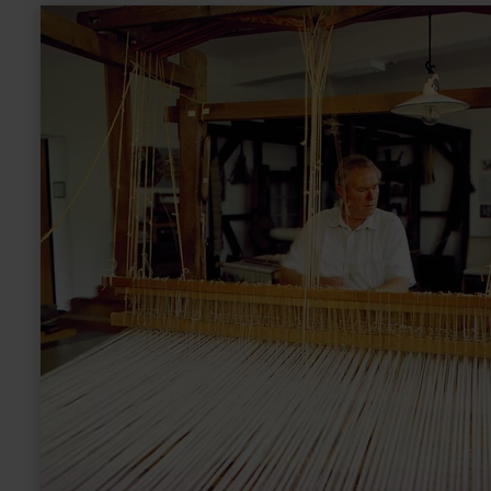
meer
informatie
over:
Heimweberei-
Museum
Schalkenmehren