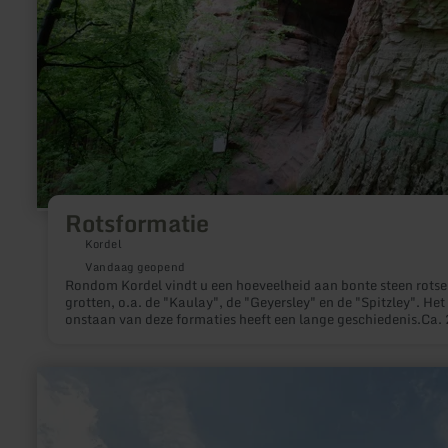
Rotsformatie
Kordel
Vandaag geopend
Rondom Kordel vindt u een hoeveelheid aan bonte steen rotse
grotten, o.a. de "Kaulay", de "Geyersley" en de "Spitzley". Het
onstaan van deze formaties heeft een lange geschiedenis.Ca.
tot 220 miljoen jaar geleden lag de huidige Zuid-Eifel aan de 
van een grote zee. Onder tropische, vast woestijnachtige,
omstandigheden komt het dan in deze omgeving tot afzetting
meer
riviermaterialen en door pasaatwinden aangevoerd duinzand.
informatie
afzettingen wordt in de loop van miljoenen jaren tot de huidg
over:
zandsteen.Typisch voor sediment is haar laagsgewijze afzetti
Pfarrkirche
St.