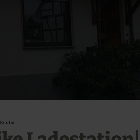
 Keuler
ike Ladestation|