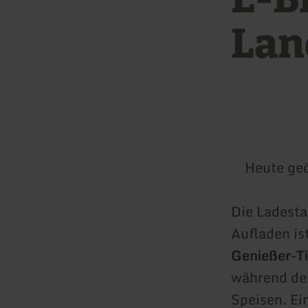
Lan
Heute geö
Die Ladestat
Aufladen ist
Genießer-T
während der
Speisen. Ei