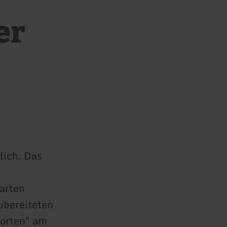
er
lich. Das
arten
ubereiteten
Torten" am