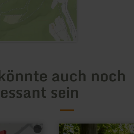
könnte auch noch
ressant sein
mehr
erfahren