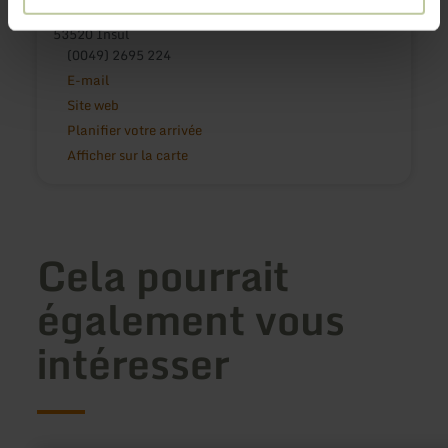
Landgasthaus Keuler
Hauptstraße 32
53520 Insul
(0049) 2695 224
E-mail
Site web
Planifier votre arrivée
Afficher sur la carte
Cela pourrait
également vous
intéresser