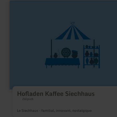
en
savoir
plus
sur
:
Hofladen
Kaffee
Siechhaus
Hofladen Kaffee Siechhaus
Zülpich
Le Siechhaus - familial, innovant, nostalgique