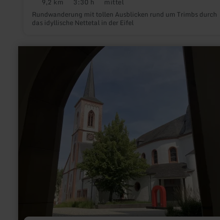
9,2 km
3:30 h
mittel
Distanz:
Dauer:
Anforderung:
Rundwanderung mit tollen Ausblicken rund um Trimbs durch
das idyllische Nettetal in der Eifel
mehr
erfahren
zu:
Liebfrauenkirche