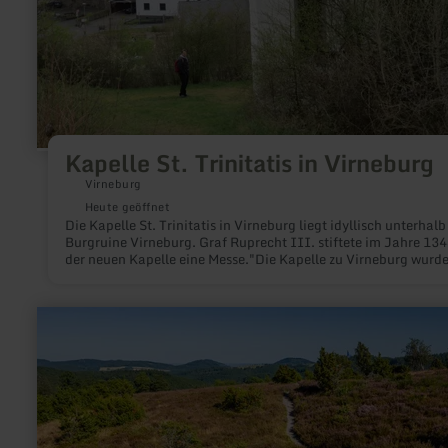
Kapelle St. Trinitatis in Virneburg
Virneburg
Heute geöffnet
Die Kapelle St. Trinitatis in Virneburg liegt idyllisch unterhalb
Burgruine Virneburg. Graf Ruprecht III. stiftete im Jahre 134
der neuen Kapelle eine Messe."Die Kapelle zu Virneburg wurde
Erlaubnis der Grafen von Virneburg (eigentlich Graf Euchariu
Kasimir von Löwenstein-Wertheim-Virneburg) von der Ehefra
Gerhard Berg im Jahre 1695 erbaut auf die Hausstelle genann
mehr
Eheleute und ist dieselbe Benediziert worden 1698 um das hl.
erfahren
Meßopfer in derselben Gott dem Herrn darbringen zu können"
zu:
(Pastor Schmitz 1836, Pfarrarchiv).1931 wird die Kapelle von
Traumpfad
Töchtern der nach Amerika ausgewanderten Virneburgerin Ma
Wacholderweg
Heid wiederhergestellt.Patrone: Hl. Josef (19. März), Hl.
Dreifaltigkeit