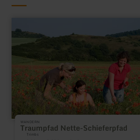
mehr
erfahren
zu:
Traumpfad
Nette-
Schieferpfad
WANDERN
Traumpfad Nette-Schieferpfad
Trimbs