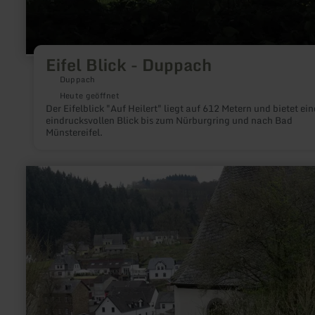
Eifel Blick - Duppach
Duppach
Heute geöffnet
Der Eifelblick "Auf Heilert" liegt auf 612 Metern und bietet ei
eindrucksvollen Blick bis zum Nürburgring und nach Bad
Münstereifel.
mehr
erfahren
zu:
Kapelle
St.
Trinitatis
in
Virneburg