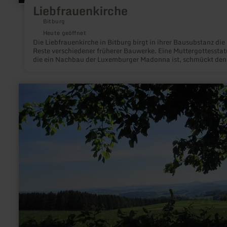
Liebfrauenkirche
Bitburg
Heute geöffnet
Die Liebfrauenkirche in Bitburg birgt in ihrer Bausubstanz die
Reste verschiedener früherer Bauwerke. Eine Muttergottesstat
die ein Nachbau der Luxemburger Madonna ist, schmückt den
Hochalter.
mehr
erfahren
zu:
Eifel
Blick
-
Duppach