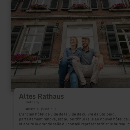
en
savoir
plus
sur
:
Altes
Rathaus
Altes Rathaus
Stolberg
Ouvert aujourd'hui
L'ancien hôtel de ville de la ville de cuivre de Stolberg,
parfaitement rénové, est aujourd'hui relié au nouvel hôtel de v
et abrite la grande salle du conseil représentatif et le bureau d
l’état civil.