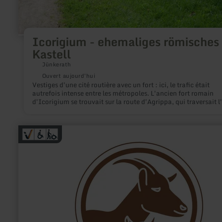
Icorigium - ehemaliges römisches
Kastell
Jünkerath
Ouvert aujourd'hui
Vestiges d'une cité routière avec un fort : ici, le trafic était
autrefois intense entre les métropoles. L'ancien fort romain
d'Icorigium se trouvait sur la route d'Agrippa, qui traversait l'
de Cologne à Trèves.
en
savoir
plus
sur
:
Hofladen
Vulkanhof
Gillenfeld