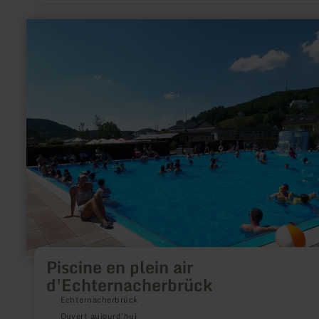
en
savoir
plus
sur
:
Piscine
en
plein
air
d'Echternacherbrück
Piscine en plein air
d'Echternacherbrück
Echternacherbrück
Ouvert aujourd'hui