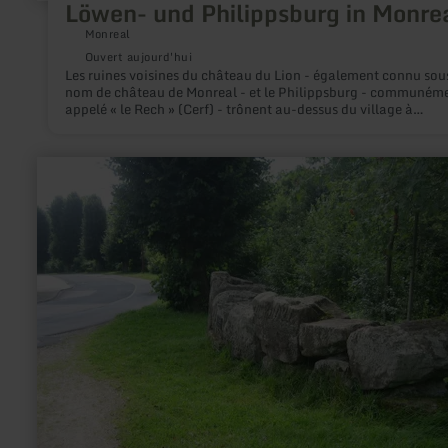
Löwen- und Philippsburg in Monre
Monreal
Ouvert aujourd'hui
Les ruines voisines du château du Lion - également connu sous
nom de château de Monreal - et le Philippsburg - communém
appelé « le Rech » (Cerf) - trônent au-dessus du village à
colombages de Monreal, situé dans la vallée d’Elzbach, sur un
éperon de montagne de 350 mètres de haut.
en
savoir
plus
sur
:
Icorigium
-
ehemaliges
römisches
Kastell