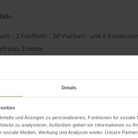
lick:
ett-, 1 Fünfbett-, 20 Vierbett- und 4 Einzelzim
refreies Zimmer
nschaft/-Tagungsräume
igationsgeräte
Bike“-Unterkunft
Details
ugendherberge
Cookies
r für kreatives Tagen
nhalte und Anzeigen zu personalisieren, Funktionen für soziale
Website zu analysieren. Außerdem geben wir Informationen zu I
e sich
hier
ein Video der Jugendherberge an.
r soziale Medien, Werbung und Analysen weiter. Unsere Partner