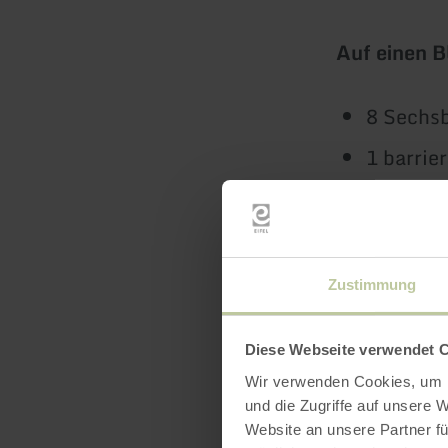
Auf einen B
8 Sechsb
1 barrie
5 Gemei
GPS-Nav
„Bett & 
Zustimmung
Musik-J
Diese Webseite verwendet 
Gastgebe
Wir verwenden Cookies, um I
und die Zugriffe auf unsere 
Schauen Si
Website an unsere Partner fü