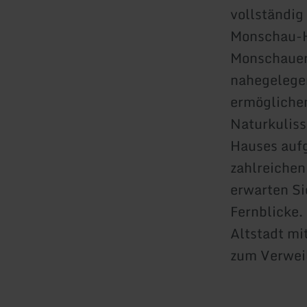
vollständig
Monschau-H
Monschauer 
nahegelegen
ermöglichen
Naturkulis
Hauses auf
zahlreichen
erwarten Si
Fernblicke.
Altstadt mi
zum Verweil