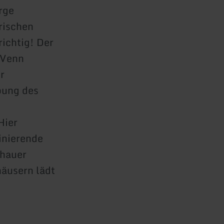
rge
rischen
richtig! Der
 Venn
r
bung des
Hier
inierende
chauer
häusern lädt