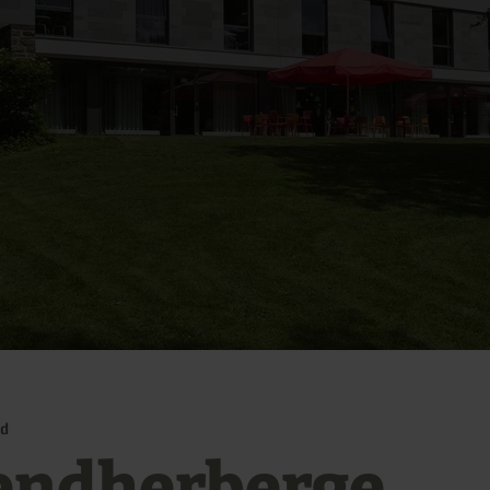
rd
endherberge