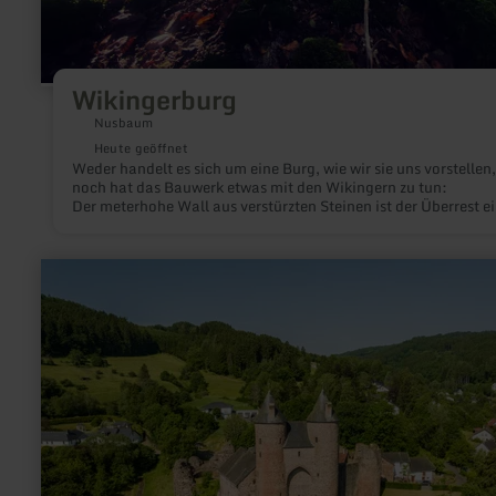
Wikingerburg
Nusbaum
Heute geöffnet
Weder handelt es sich um eine Burg, wie wir sie uns vorstellen,
noch hat das Bauwerk etwas mit den Wikingern zu tun:
Der meterhohe Wall aus verstürzten Steinen ist der Überrest ei
jahrtausendealten Befestigungsanlage am Rand des Ferschwe
Plateaus.
mehr
erfahren
zu:
Bertradaburg