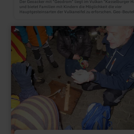
Der Geoacker mit "Geodrom" liegt im Vulkan "Kasselburger 
und bietet Familien mit Kindern die Möglichkeit die vier
Hauptgesteinsarten der Vulkaneifel zu erforschen. Geo-Beute
können für 9,50€ in der Tourist-Information Gerolstein erwo
werden.
mehr
erfahren
zu:
Kindererlebnisprogramm
Steinzeitjäger