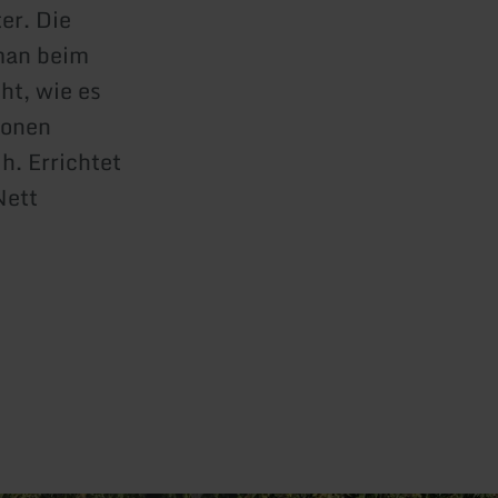
er. Die
man beim
ht, wie es
ionen
h. Errichtet
Nett