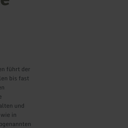
en führt der
en bis fast
en
e
halten und
 wie in
 sogenannten