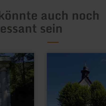
könnte auch noch
ressant sein
mehr
erfahren
zu:
Kapelle
St.
Bartholomäus
in
Reudelsterz