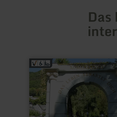
Das 
inte
mehr
erfahren
zu:
Landschaftstherapeutischer
Park
Römerkessel