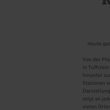
Heute geö
Von der Pfa
in Tuffstei
hinunter zu
Stationen z
Darstellung
zeigt an jed
vielen Orte