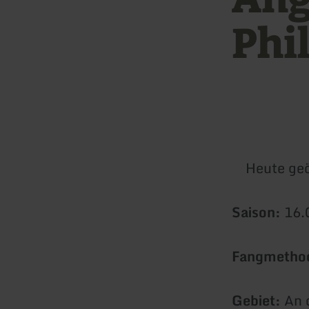
Phi
Heute geö
Saison:
16.0
Fangmetho
Gebiet:
An d