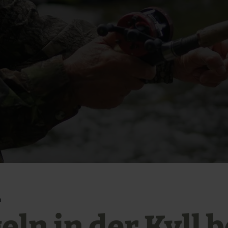
m
ln in der Kyll b