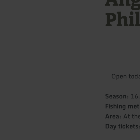
Phi
Open tod
Season:
16.
Fishing me
Area:
At th
Day tickets