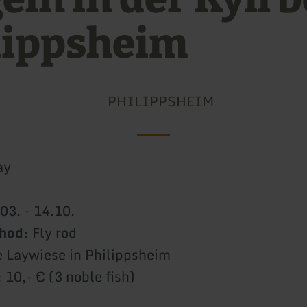
lippsheim
PHILIPPSHEIM
ay
03. - 14.10.
thod:
Fly rod
e Laywiese in Philippsheim
:
10,- € (3 noble fish)