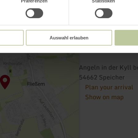
Präferenzen
Statistiken
Auswahl erlauben
Angeln in der Kyll b
54662 Speicher
Plan your arrival
Show on map