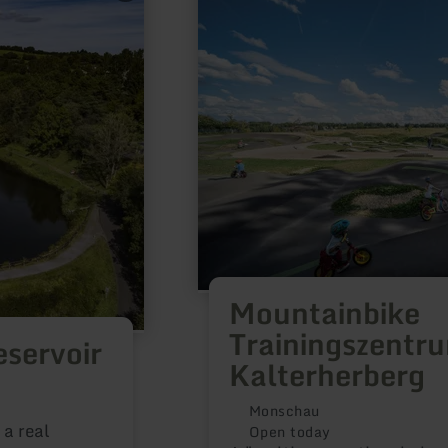
about:
Mountainbike
Trainingszentrum
Kalterherberg
Mountainbike
Trainingszentr
eservoir
Kalterherberg
Monschau
 a real
Open today