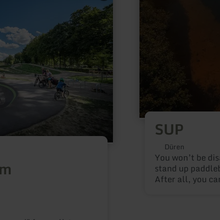
about:
SUP
SUP
Düren
You won’t be dis
um
stand up paddleb
After all, you ca
demanding cross 
leisure activity