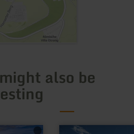
 might also be
resting
learn
more