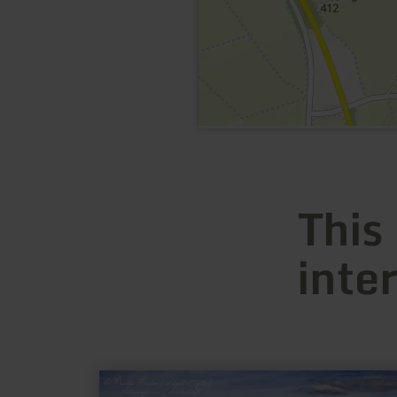
This
inte
learn
more