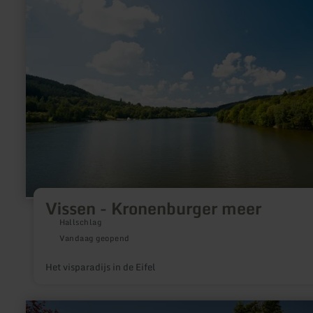
over:
Vissen
-
Kronenburger
meer
Vissen - Kronenburger meer
Hallschlag
Vandaag geopend
Het visparadijs in de Eifel
meer