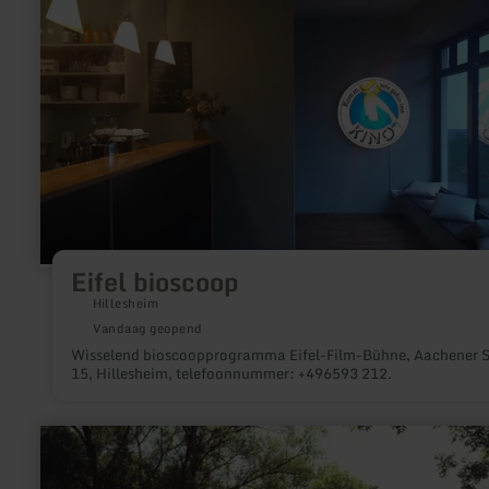
over:
Eifel
bioscoop
Eifel bioscoop
Hillesheim
Vandaag geopend
Wisselend bioscoopprogramma Eifel-Film-Bühne, Aachener S
15, Hillesheim, telefoonnummer: +496593 212.
meer
informatie
over:
Vissen