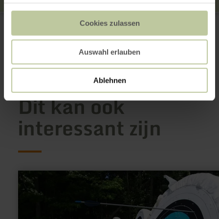
Angeln in der Kyll bei Philippsheim
Cookies zulassen
54662 Speicher
Aankomst plannen
Op kaart weergeven
Auswahl erlauben
Ablehnen
Dit kan ook
interessant zijn
meer
informatie
over:
Bogenschießen