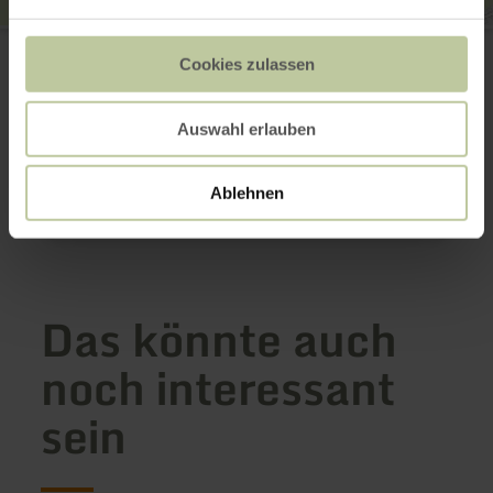
Trampelpfadlauf
Alte Sportplatzstraße 7
Cookies zulassen
52156 Monschau-Konzen
+49 152 08672347
E-Mail
Auswahl erlauben
Webseite
Anreise planen
Ablehnen
in Karte anzeigen
Das könnte auch
noch interessant
sein