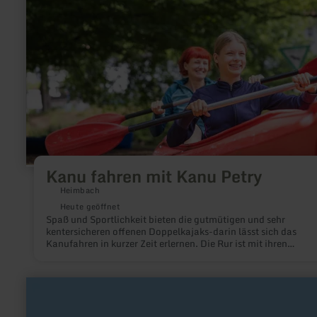
Kanu
Petry
Kanu fahren mit Kanu Petry
Heimbach
Heute geöffnet
Spaß und Sportlichkeit bieten die gutmütigen und sehr
kentersicheren offenen Doppelkajaks-darin lässt sich das
Kanufahren in kurzer Zeit erlernen. Die Rur ist mit ihren
zahlreichen Kehrwassern, Schwellen und kleinen Stromschnel
ein beliebtes Anfängerrevier.
mehr
erfahren
zu:
Spielscheune