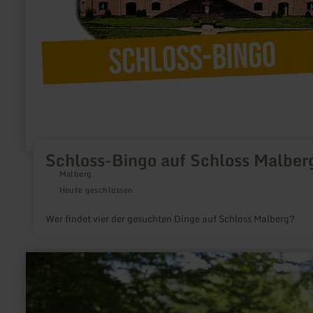
Schloss-Bingo auf Schloss Malber
Malberg
Heute geschlossen
Wer findet vier der gesuchten Dinge auf Schloss Malberg?
mehr
erfahren
zu:
Kanu
fahren
mit