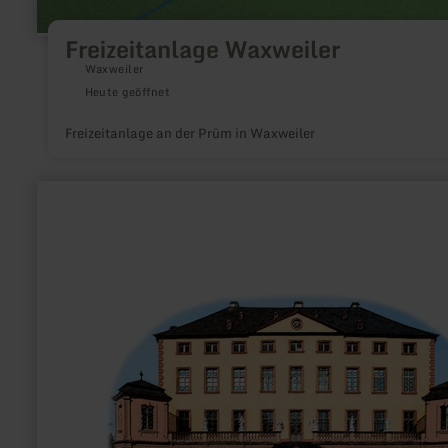
Freizeitanlage Waxweiler
Waxweiler
Heute geöffnet
Freizeitanlage an der Prüm in Waxweiler
mehr
erfahren
zu:
Schloss-
Bingo
auf
Schloss
Malberg