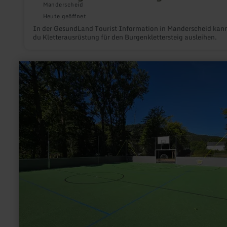
Manderscheid
Heute geöffnet
In der GesundLand Tourist Information in Manderscheid kan
du Kletterausrüstung für den Burgenklettersteig ausleihen.
mehr
erfahren
zu:
Freizeitanlage
Waxweiler