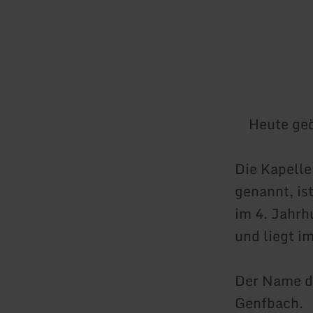
Heute geö
Die Kapelle
genannt, is
im 4. Jahrh
und liegt i
Der Name d
Genfbach.