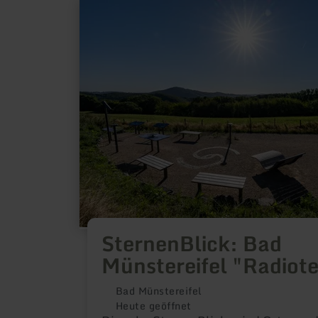
mehr
erfahren
zu:
SternenBlick:
Bad
Münstereifel
"Radioteleskop"
SternenBlick: Bad
Münstereifel "Radiot
Bad Münstereifel
Heute geöffnet