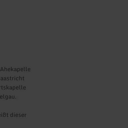
 Ahekapelle
aastricht
rtskapelle
elgau.
ißt dieser