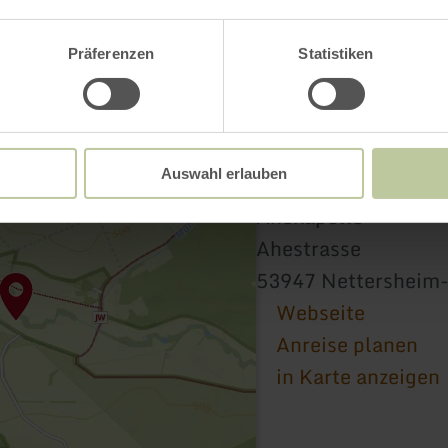
Präferenzen
Statistiken
Auswahl erlauben
Ahekapelle
Ahestrasse
53947 Nettersheim
Webseite
Anreise planen
in Karte anzeigen