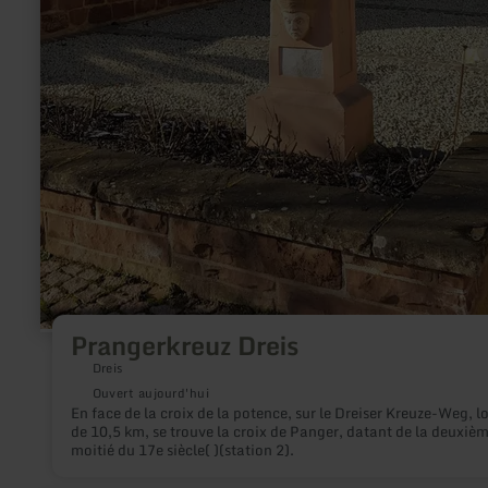
Prangerkreuz Dreis
Dreis
Ouvert aujourd'hui
En face de la croix de la potence, sur le Dreiser Kreuze-Weg, l
de 10,5 km, se trouve la croix de Panger, datant de la deuxiè
moitié du 17e siècle( )(station 2).