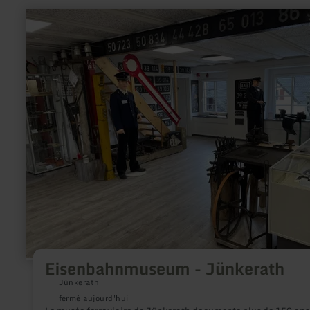
en
savoir
plus
sur
:
Eisenbahnmuseum
-
Jünkerath
Eisenbahnmuseum - Jünkerath
Jünkerath
fermé aujourd'hui