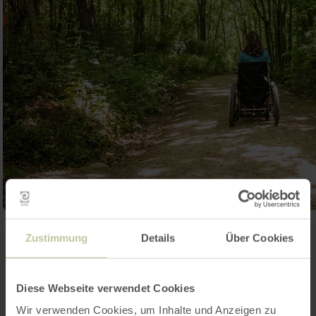
Galerie öffnen
Zustimmung
Details
Über Cookies
Kontakt
Diese Webseite verwendet Cookies
Wir verwenden Cookies, um Inhalte und Anzeigen zu