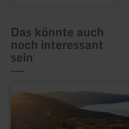
Das könnte auch
noch interessant
sein
mehr
erfahren
zu:
Lydiaturm