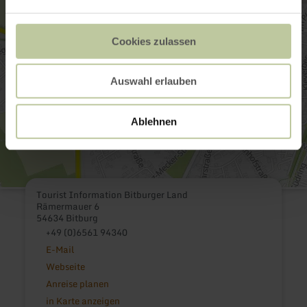
Cookies zulassen
Auswahl erlauben
Ablehnen
Tourist Information Bitburger Land
Rämermauer 6
54634 Bitburg
+49 (0)6561 94340
E-Mail
Webseite
Anreise planen
in Karte anzeigen