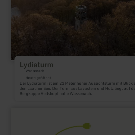
Lydiaturm
Wassenach
Heute geöffnet
Der Lydiaturm ist ein 23 Meter hoher Aussichtsturm mit Blick 
den Laacher See. Der Turm aus Lavastein und Holz liegt auf d
Bergkuppe Veitskopf nahe Wassenach.
mehr
erfahren
zu:
E-
Bike
Ladestation