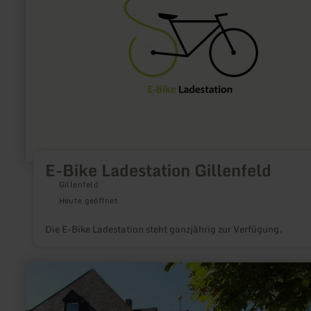
Gillenfeld
E-Bike Ladestation Gillenfeld
Gillenfeld
Heute geöffnet
Die E-Bike Ladestation steht ganzjährig zur Verfügung.
mehr
erfahren
zu:
Glockenspiel