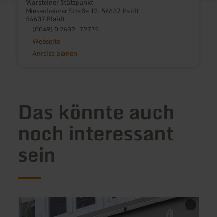
Warsteiner Stützpunkt
Miesenheimer Straße 12, 56637 Paidt
56637 Plaidt
(0049) 0 2632- 72775
Webseite
Anreise planen
Das könnte auch
noch interessant
sein
mehr
mehr
erfahren
erfah
zu:
zu: