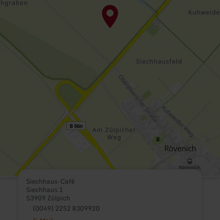
Siechhaus-Café
Siechhaus 1
53909 Zülpich
(0049) 2252 8309920