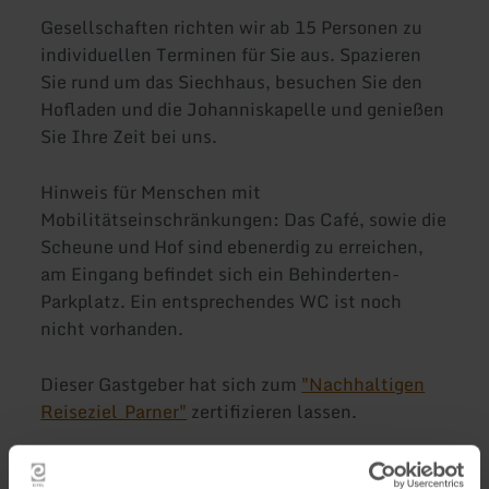
Gesellschaften richten wir ab 15 Personen zu
individuellen Terminen für Sie aus. Spazieren
Sie rund um das Siechhaus, besuchen Sie den
Hofladen und die Johanniskapelle und genießen
Sie Ihre Zeit bei uns.
Hinweis für Menschen mit
Mobilitätseinschränkungen: Das Café, sowie die
Scheune und Hof sind ebenerdig zu erreichen,
am Eingang befindet sich ein Behinderten-
Parkplatz. Ein entsprechendes WC ist noch
nicht vorhanden.
Dieser Gastgeber hat sich zum
"Nachhaltigen
Reiseziel_Parner"
zertifizieren lassen.