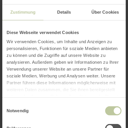
Zustimmung
Details
Über Cookies
Weitere Infos
Diese Webseite verwendet Cookies
Wir verwenden Cookies, um Inhalte und Anzeigen zu
personalisieren, Funktionen für soziale Medien anbieten
Öffnungszeiten
zu können und die Zugriffe auf unsere Website zu
analysieren. Außerdem geben wir Informationen zu Ihrer
Merkmale / Besonderheiten
Verwendung unserer Website an unsere Partner für
soziale Medien, Werbung und Analysen weiter. Unsere
Kategorien
Partner führen diese Informationen möglicherweise mit
weiteren Daten zusammen, die Sie ihnen bereitgestellt
haben oder die sie im Rahmen Ihrer Nutzung der Dienste
Impressionen
gesammelt haben.
Einwilligungsauswahl
Notwendig