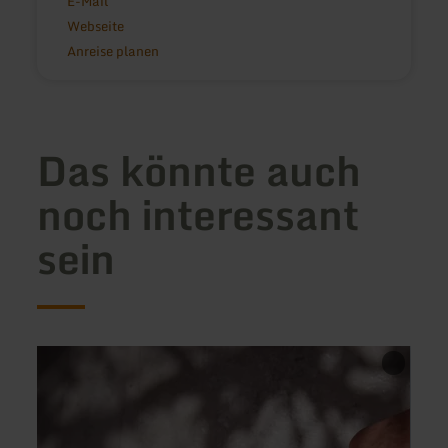
E-Mail
Webseite
Anreise planen
Das könnte auch
noch interessant
sein
mehr
mehr
erfahren
erfah
zu:
zu:
Ölmühle
Bistro
Bertgen
im
Hit-