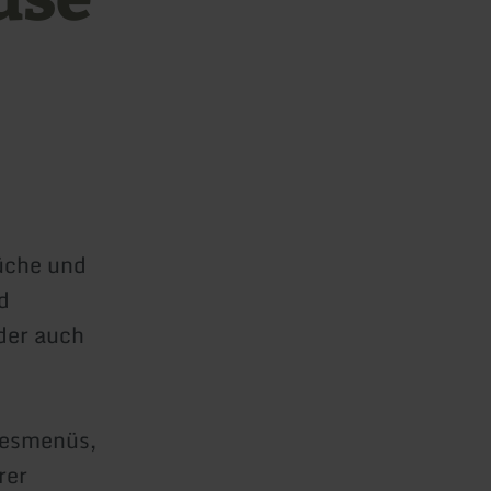
üche und
d
 der auch
gesmenüs,
rer