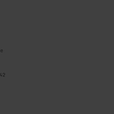
se
42