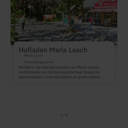
Arft
Hofladen Maria Laach
Maria Laach
Vandaag geopend
Winkel in de boerderijwinkel van Maria Laach,
rechtstreeks van de biologische boer tussen de
koeienweiden, mobiele kippen en graanvelden
aan het Laacher meer.
W
E
1
/
5