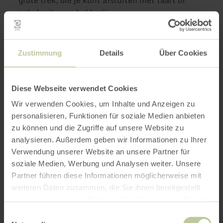
gebak uit onze bakkerij.
Meer informatie
Zustimmung
Details
Über Cookies
Diese Webseite verwendet Cookies
Wir verwenden Cookies, um Inhalte und Anzeigen zu
Openingstijden
personalisieren, Funktionen für soziale Medien anbieten
zu können und die Zugriffe auf unsere Website zu
Kenmerken / bijzonderheden
analysieren. Außerdem geben wir Informationen zu Ihrer
Verwendung unserer Website an unsere Partner für
Categorieën
soziale Medien, Werbung und Analysen weiter. Unsere
Partner führen diese Informationen möglicherweise mit
weiteren Daten zusammen, die Sie ihnen bereitgestellt
Impressies
haben oder die sie im Rahmen Ihrer Nutzung der Dienste
gesammelt haben.
Einwilligungsauswahl