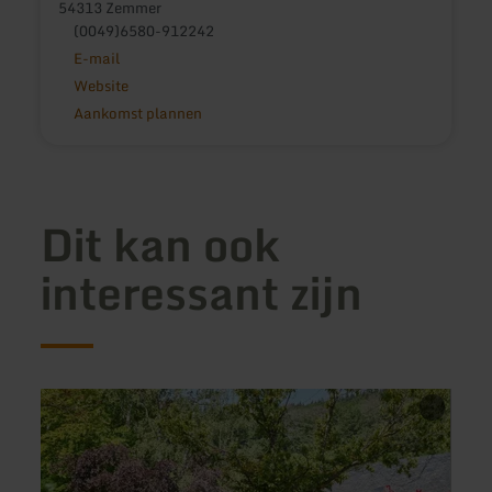
54313 Zemmer
(0049)6580-912242
E-mail
Website
Aankomst plannen
Dit kan ook
interessant zijn
meer
meer
informatie
inform
over:
over:
Hofladen
Land
Maria
Eifel
Laach
in