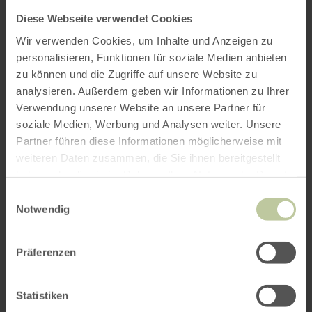
- Telefonische Reservierung erbeten
unter 02482. 1268870
Diese Webseite verwendet Cookies
Wir verwenden Cookies, um Inhalte und Anzeigen zu
personalisieren, Funktionen für soziale Medien anbieten
zu können und die Zugriffe auf unsere Website zu
analysieren. Außerdem geben wir Informationen zu Ihrer
Verwendung unserer Website an unsere Partner für
Weitere Infos
soziale Medien, Werbung und Analysen weiter. Unsere
Partner führen diese Informationen möglicherweise mit
weiteren Daten zusammen, die Sie ihnen bereitgestellt
haben oder die sie im Rahmen Ihrer Nutzung der Dienste
gesammelt haben.
Einwilligungsauswahl
Öffnungszeiten
Notwendig
Merkmale / Besonderheiten
Präferenzen
Kategorien
Statistiken
Platzangebot