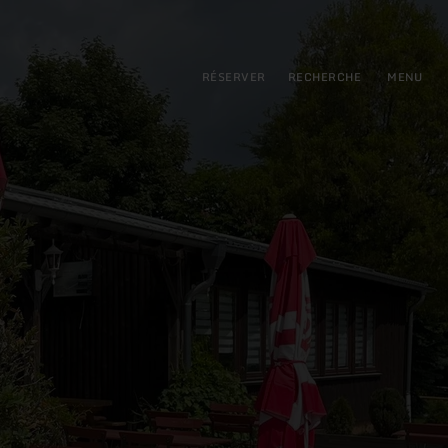
pal
incipale
RÉSERVER
RECHERCHE
MENU