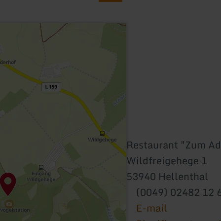
Restaurant "Zum Ad
Wildfreigehege 1
53940 Hellenthal
(0049) 02482 12 
E-mail