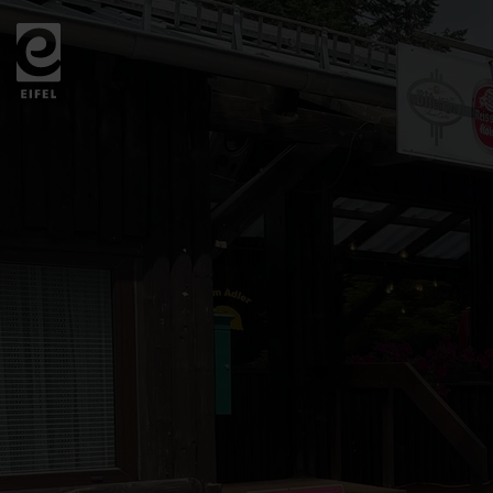
Retour
à
la
page
d'accueil