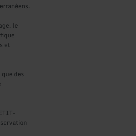
terranéens.
age, le
fique
s et
s que des
e
ETIT-
servation