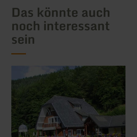
Das könnte auch
noch interessant
sein
mehr
mehr
erfahren
erfah
zu:
zu:
Restaurant
Resta
Talschenke
Seeter