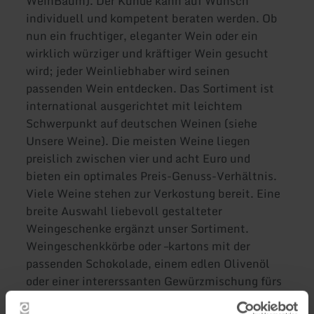
WeinBaum). Der Kunde kann auf Wunsch
individuell und kompetent beraten werden. Ob
nun ein fruchtiger, eleganter Wein oder ein
wirklich würziger und kräftiger Wein gesucht
wird; jeder Weinliebhaber wird seinen
passenden Wein entdecken. Das Sortiment ist
international ausgerichtet mit leichtem
Schwerpunkt auf deutschen Weinen (siehe
Unsere Weine). Die meisten Weine liegen
preislich zwischen vier und acht Euro und
bieten ein optimales Preis-Genuss-Verhältnis.
Viele Weine stehen zur Verkostung bereit. Eine
breite Auswahl liebevoll gestalteter
Weingeschenke ergänzt unser Sortiment.
Weingeschenkkörbe oder –kartons mit der
passenden Schokolade, einem edlen Olivenöl
oder einer intererssanten Gewürzmischung fürs
Essen werden je nach Wunsch angefertigt.