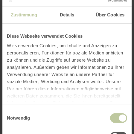
Weinproben Für unsere Kunden organisieren wir
gerne Weinproben in der gemütlichen
Weinstube mit Blick auf den schönen
Zustimmung
Details
Über Cookies
Weingewölbekeller. Weinproben können
bezüglich der Personenanzahl und des Termins
Diese Webseite verwendet Cookies
telefonisch individuell vereinbart werden.
Melden Sie sich bitte bei Marc Baum unter
Wir verwenden Cookies, um Inhalte und Anzeigen zu
02441/4703.
personalisieren, Funktionen für soziale Medien anbieten
zu können und die Zugriffe auf unsere Website zu
analysieren. Außerdem geben wir Informationen zu Ihrer
Weitere Infos
Verwendung unserer Website an unsere Partner für
soziale Medien, Werbung und Analysen weiter. Unsere
Partner führen diese Informationen möglicherweise mit
weiteren Daten zusammen, die Sie ihnen bereitgestellt
haben oder die sie im Rahmen Ihrer Nutzung der Dienste
gesammelt haben.
Öffnungszeiten
Einwilligungsauswahl
Notwendig
Merkmale / Besonderheiten