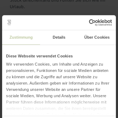
Urlaub.
Weitere Infos
Zustimmung
Details
Über Cookies
Diese Webseite verwendet Cookies
Öffnungszeiten
Wir verwenden Cookies, um Inhalte und Anzeigen zu
personalisieren, Funktionen für soziale Medien anbieten
Merkmale / Besonderheiten
zu können und die Zugriffe auf unsere Website zu
analysieren. Außerdem geben wir Informationen zu Ihrer
Kategorien
Verwendung unserer Website an unsere Partner für
soziale Medien, Werbung und Analysen weiter. Unsere
Partner führen diese Informationen möglicherweise mit
Impressionen
weiteren Daten zusammen, die Sie ihnen bereitgestellt
haben oder die sie im Rahmen Ihrer Nutzung der Dienste