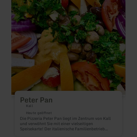
Peter
Resta
Pan
-
Ferie
Zur
Kring
Peter Pan
Kall
Heute geöffnet
K
Die Pizzeria Peter Pan liegt im Zentrum von Kall
w
und verwöhnt Sie mit einer vielseitigen
H
Speisekarte! Der italienische Familienbetrieb
d
freut sich auf Ihren Besuch!
R