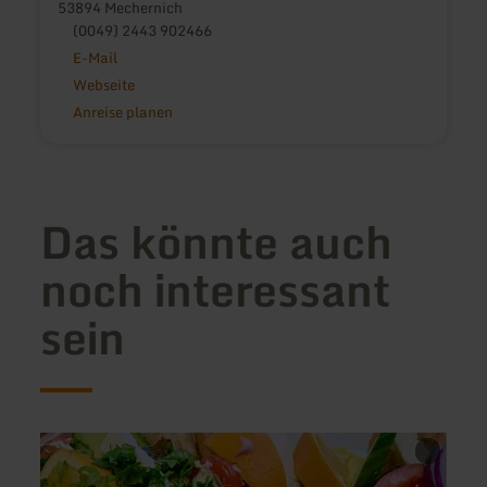
53894 Mechernich
(0049) 2443 902466
E-Mail
Webseite
Anreise planen
Das könnte auch
noch interessant
sein
mehr
mehr
erfahren
erfah
zu:
zu: