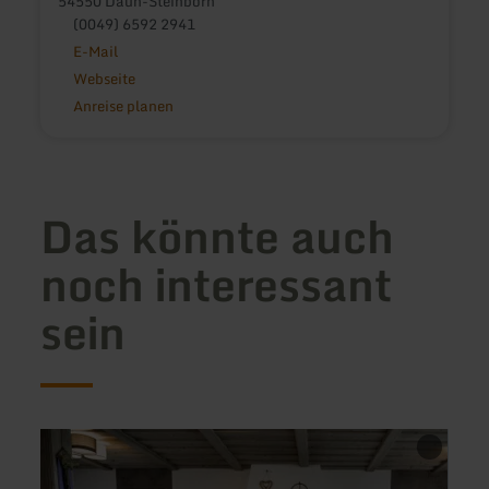
54550 Daun-Steinborn
(0049) 6592 2941
E-Mail
Webseite
Anreise planen
Das könnte auch
noch interessant
sein
mehr
mehr
erfahren
erfah
zu:
zu:
Restaurant
Nan