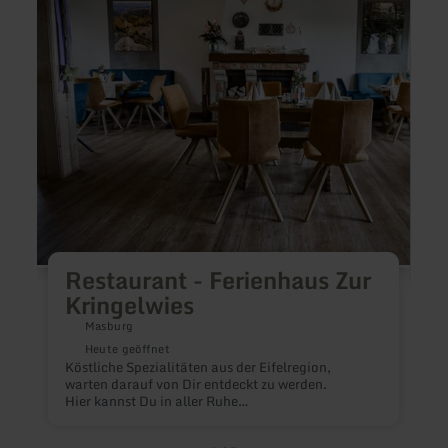
-
King
Ferienhaus
China
Zur
Resta
Kringelwies
Restaurant - Ferienhaus Zur
Kringelwies
Masburg
Heute geöffnet
Köstliche Spezialitäten aus der Eifelregion,
K
warten darauf von Dir entdeckt zu werden.
f
Hier kannst Du in aller Ruhe
deinen erlebnisreichen Urlaubstag noch einmal
Revue passieren lassen.