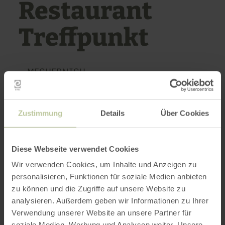
Restaurant
Treffpunkt
MECHERNICH
Vandaag geopend
Meer openingstijden
Zustimmung
Details
Über Cookies
Met een glimlach op ons gezicht, nieuwe ideeën
en recepten, dezelfde toewijding en hetzelfde
Diese Webseite verwendet Cookies
enthousiasme, willen we je verwennen met
Wir verwenden Cookies, um Inhalte und Anzeigen zu
kwaliteit tegen eerlijke prijzen.
personalisieren, Funktionen für soziale Medien anbieten
zu können und die Zugriffe auf unsere Website zu
Uw welzijn is belangrijk voor ons! Geniet van
analysieren. Außerdem geben wir Informationen zu Ihrer
een stukje Griekenland en voel je alsof je op
Verwendung unserer Website an unsere Partner für
vakantie bent.
soziale Medien, Werbung und Analysen weiter. Unsere