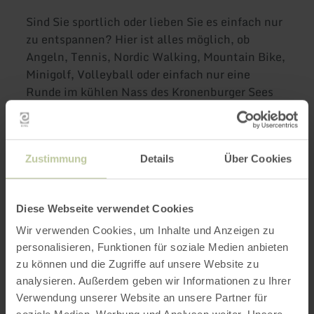
Sind Sie sportlich oder lieben Sie es einfach nur
zu entspannen? Hier ist alles möglich, ob
Angeln, Tennis, Nordic Walking, Mountain Bike,
Minigolf, Volleyball oder einfach nur eine
Runde im kühlen Nass des Kronenburger Sees
ziehen. Hier ist für unsere kleinen und großen
Gäste genug zu unternehmen.
Zustimmung
Details
Über Cookies
Weitere Infos
Diese Webseite verwendet Cookies
Wir verwenden Cookies, um Inhalte und Anzeigen zu
personalisieren, Funktionen für soziale Medien anbieten
Öffnungszeiten
zu können und die Zugriffe auf unsere Website zu
analysieren. Außerdem geben wir Informationen zu Ihrer
Verwendung unserer Website an unsere Partner für
Merkmale / Besonderheiten