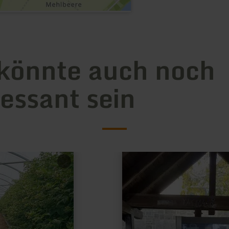
könnte auch noch
ressant sein
mehr
erfahren
zu:
Versorgungsautomat
in
St.
Johann