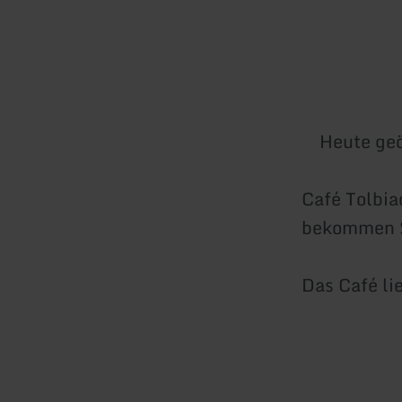
Heute geö
Café Tolbia
bekommen Si
Das Café lie