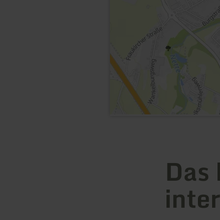
Das 
inte