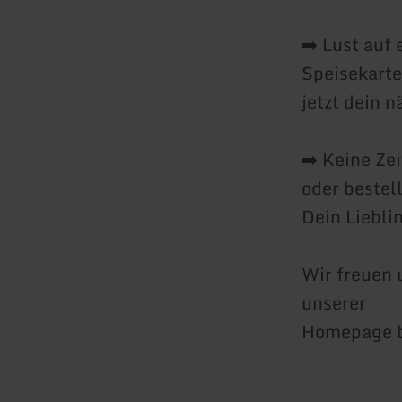
➡️ Lust auf
Speisekarte
jetzt dein 
➡️ Keine Ze
oder bestel
Dein Liebli
Wir freuen 
unserer
Homepage b