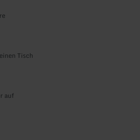
re
deinen Tisch
r auf