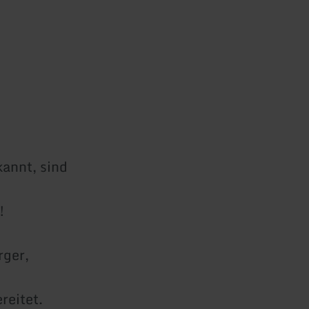
annt, sind
!
rger,
reitet.