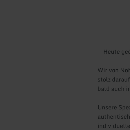
Heute geö
Wir von NoN
stolz darauf
bald auch i
Unsere Spe
authentisc
individuelle