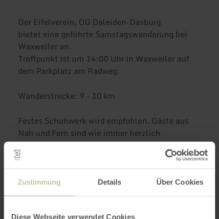
Der Eifelverein, OG Daleiden-Dasburg
bietet eine geführte Samstagswanderung bei
Waxweiler an.
Treffpunkt ist um 14:00 Uhr in Waxweiler auf
dem Parkplatz am Radweg.
Wanderstrecke: 9 - 10 km
Festes Schuhwerk wird empfohlen. Gäste aus
Nah und Fern sind wie immer herzlich
willkommen.
Wanderführer: Achim Eckertz, Tel. +352
691100290
Zustimmung
Details
Über Cookies
Weitere Informationen:
www.eifelverein-
daleiden-dasburg.de
Diese Webseite verwendet Cookies