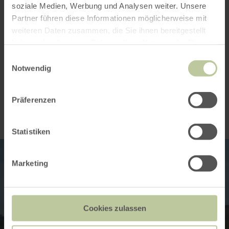
soziale Medien, Werbung und Analysen weiter. Unsere
zu bieten, so auch die Basaltsäulen. Über die
Partner führen diese Informationen möglicherweise mit
Germanenbrücke führt uns der Weg immer an
weiteren Daten zusammen, die Sie ihnen bereitgestellt
der Kleinen Kyll entlang über die Heidsmühle
haben oder die sie im Rahmen Ihrer Nutzung der Dienste
zurück nach Meerfeld.
gesammelt haben.
Einwilligungsauswahl
Notwendig
Impressionen
Präferenzen
Statistiken
Marketing
Cookies zulassen