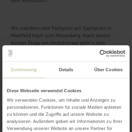
dem Windsborn.
Wir wandern vom Parkplatz am Sportplatz in
Meerfeld hoch zum Mosenberg. Nach einem
kurzen Stopp am Hinkelsmaar geht’s zum
einzigen Bergkratersee nördlich der Alpen, dem
Windsborn. Bei der Runde um den See gehe ich
näher auf Fauna und Flora dieses einzigartigen
Zustimmung
Details
Über Cookies
Gewässers ein. Nach einer kurzen Fotorast am
Gipfelkreuz geht’s weiter zur Gipfelhütte auf
517 Meter oder gleich hinab zum
Diese Webseite verwendet Cookies
Vulkanerlebnispark mit einem Outdoor-
Wir verwenden Cookies, um Inhalte und Anzeigen zu
Klassenzimmer. Nach der Rast geht’s den
personalisieren, Funktionen für soziale Medien anbieten
Horngraben hinunter zur Wolfsschlucht. Sie hat
zu können und die Zugriffe auf unsere Website zu
mit ihrem Schluchtwald aus Berg- und
analysieren. Außerdem geben wir Informationen zu Ihrer
Spitzahorn und den seltenen Bergulmen oder
Verwendung unserer Website an unsere Partner für
dem dornigen Schildfarn viele Besonderheiten